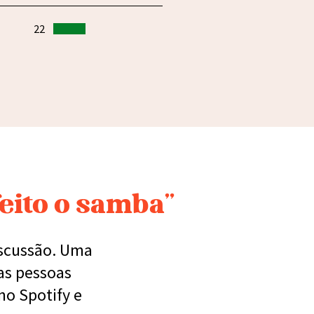
22
feito o samba”
iscussão. Uma
 as pessoas
no Spotify e